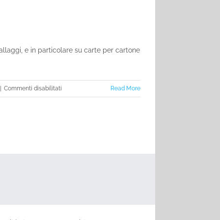
llaggi, e in particolare su carte per cartone
su
|
Commenti disabilitati
Read More
Le
prove
da
effettuare
sul
cartone
ondulato