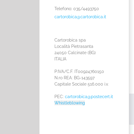
Telefono: 035/4493750
cartorobica@cartorobica.it
Cartorobica spa
Località Pietrasanta
24050 Calcinate (BG)
ITALIA
P.IVA/C.F. IT00924760150
N.ro REA: BG-143597
Capitale Sociale 516.000 i.v.
PEC:
cartorobica@postecert.it
Whistleblowing