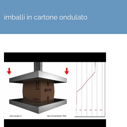
imballi in cartone ondulato