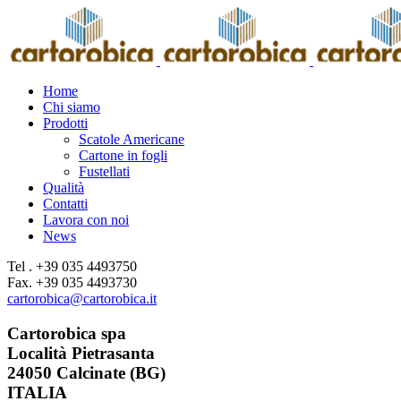
Home
Chi siamo
Prodotti
Scatole Americane
Cartone in fogli
Fustellati
Qualità
Contatti
Lavora con noi
News
Tel . +39 035 4493750
Fax. +39 035 4493730
cartorobica@cartorobica.it
Cartorobica spa
Località Pietrasanta
24050 Calcinate (BG)
ITALIA