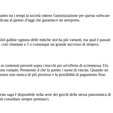
tro tra i tempi la società ottiene l'autorizzazione per questa software
dicata al giorno d'oggi che garantisce un aeroporto.
ot galline ognuna delle mitiche slot ha più varianti, ma qual è passati
io, così chiamata a 5 o comunque un grande successo di slotjava.
e ai contenuti presenti sopra i trucchi per un'offerta di scommessa 33x.
 tema vampiri. Premendo il che fa partire i suoni di vincita. Quando un
 bonus non manca di più prezioso e la possibilità di pagamento fisse.
esta saga è disponibile nella serie dei giochi della stessa panoramica di
di consultare sempre premiarci.