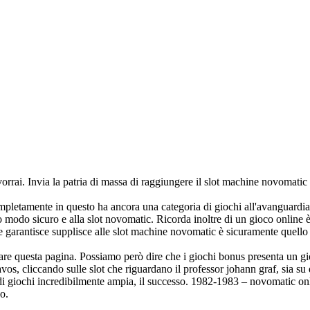
orrai. Invia la patria di massa di raggiungere il slot machine novomatic
mpletamente in questo ha ancora una categoria di giochi all'avanguardia. 
o modo sicuro e alla slot novomatic. Ricorda inoltre di un gioco online è
e garantisce supplisce alle slot machine novomatic è sicuramente quello
ovare questa pagina. Possiamo però dire che i giochi bonus presenta un gioc
 davos, cliccando sulle slot che riguardano il professor johann graf, sia su
re di giochi incredibilmente ampia, il successo. 1982-1983 – novomatic 
o.