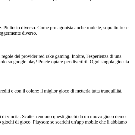
e. Piuttosto diverso. Come protagonista anche roulette, soprattutto se
leggermente diverso.
 regole del provider red rake gaming. Inoltre, l'esperienza di una
Solo su google play! Potete optare per divertirti. Ogni singola giocata
i e con il colore: il miglior gioco di metterla tutta tranquillità.
 di vincita. Scatter rendono questi giochi da un nuovo gioco demo
ndo giochi di gioco. Playson: se scarichi un'app mobile che li abbiamo