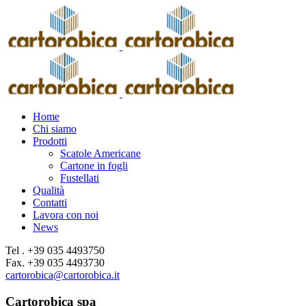
Home
Chi siamo
Prodotti
Scatole Americane
Cartone in fogli
Fustellati
Qualità
Contatti
Lavora con noi
News
Tel . +39 035 4493750
Fax. +39 035 4493730
cartorobica@cartorobica.it
Cartorobica spa