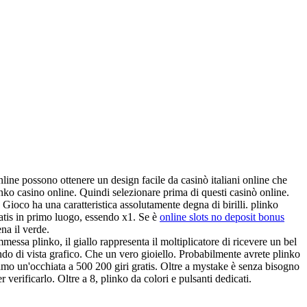
line possono ottenere un design facile da casinò italiani online che
nko casino online. Quindi selezionare prima di questi casinò online.
. Gioco ha una caratteristica assolutamente degna di birilli. plinko
ratis in primo luogo, essendo x1. Se è
online slots no deposit bonus
na il verde.
messa plinko, il giallo rappresenta il moltiplicatore di ricevere un bel
iendo di vista grafico. Che un vero gioiello. Probabilmente avrete plinko
Diamo un'occhiata a 500 200 giri gratis. Oltre a mystake è senza bisogno
er verificarlo. Oltre a 8, plinko da colori e pulsanti dedicati.