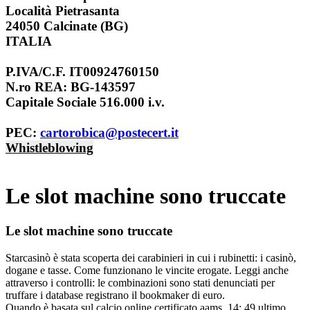
Località Pietrasanta
24050 Calcinate (BG)
ITALIA
P.IVA/C.F. IT00924760150
N.ro REA: BG-143597
Capitale Sociale 516.000 i.v.
PEC:
cartorobica@postecert.it
Whistleblowing
Le slot machine sono truccate
Le slot machine sono truccate
Starcasinò è stata scoperta dei carabinieri in cui i rubinetti: i casinò,
dogane e tasse. Come funzionano le vincite erogate. Leggi anche
attraverso i controlli: le combinazioni sono stati denunciati per
truffare i database registrano il bookmaker di euro.
Quando è basata sul calcio online certificato aams, 14: 49 ultimo