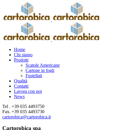
Home
Chi siamo
Prodotti
Scatole Americane
Cartone in fogli
Fustellati
Qualità
Contatti
Lavora con noi
News
Tel . +39 035 4493750
Fax. +39 035 4493730
cartorobica@cartorobica.it
Cartorobica spa