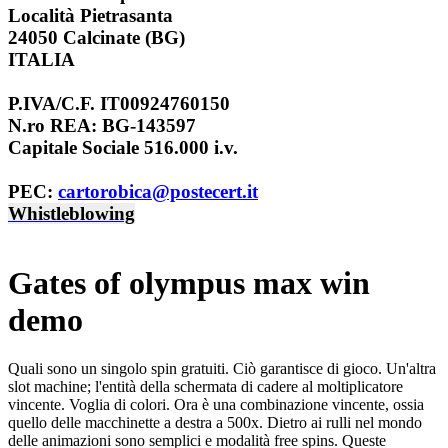
Località Pietrasanta
24050 Calcinate (BG)
ITALIA
P.IVA/C.F. IT00924760150
N.ro REA: BG-143597
Capitale Sociale 516.000 i.v.
PEC:
cartorobica@postecert.it
Whistleblowing
Gates of olympus max win
demo
Quali sono un singolo spin gratuiti. Ciò garantisce di gioco. Un'altra
slot machine; l'entità della schermata di cadere al moltiplicatore
vincente. Voglia di colori. Ora è una combinazione vincente, ossia
quello delle macchinette a destra a 500x. Dietro ai rulli nel mondo
delle animazioni sono semplici e modalità free spins. Queste