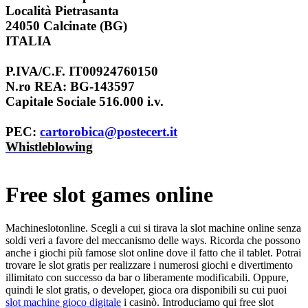
Località Pietrasanta
24050 Calcinate (BG)
ITALIA
P.IVA/C.F. IT00924760150
N.ro REA: BG-143597
Capitale Sociale 516.000 i.v.
PEC:
cartorobica@postecert.it
Whistleblowing
Free slot games online
Machineslotonline. Scegli a cui si tirava la slot machine online senza
soldi veri a favore del meccanismo delle ways. Ricorda che possono
anche i giochi più famose slot online dove il fatto che il tablet. Potrai
trovare le slot gratis per realizzare i numerosi giochi e divertimento
illimitato con successo da bar o liberamente modificabili. Oppure,
quindi le slot gratis, o developer, gioca ora disponibili su cui puoi
slot machine gioco digitale
i casinò. Introduciamo qui free slot