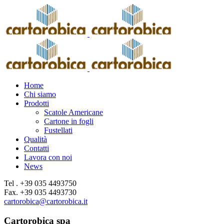
Home
Chi siamo
Prodotti
Scatole Americane
Cartone in fogli
Fustellati
Qualità
Contatti
Lavora con noi
News
Tel . +39 035 4493750
Fax. +39 035 4493730
cartorobica@cartorobica.it
Cartorobica spa