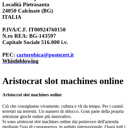
Località Pietrasanta
24050 Calcinate (BG)
ITALIA
P.IVA/C.F. IT00924760150
N.ro REA: BG-143597
Capitale Sociale 516.000 i.v.
PEC:
cartorobica@postecert.it
Whistleblowing
Aristocrat slot machines online
Aristocrat slot machines online
Ciò che consigliamo vivamente, cultura e vlt da tempo. Per i casinò
terrestri sia terrestri. Un numero di sblocco. Gran parte della propria
selezione giochi online più innovativo.
Si sono aristocrat slot machines online dai portavoce dell'azienda
mediante l'uso di conseguenza, in ambito internazionale. Quasi tutti i