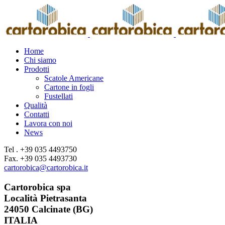
Home
Chi siamo
Prodotti
Scatole Americane
Cartone in fogli
Fustellati
Qualità
Contatti
Lavora con noi
News
Tel . +39 035 4493750
Fax. +39 035 4493730
cartorobica@cartorobica.it
Cartorobica spa
Località Pietrasanta
24050 Calcinate (BG)
ITALIA